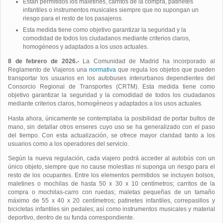
Están permitidos los maletines, carritos de la compra, patinetes
infantiles o instrumentos musicales siempre que no supongan un
riesgo para el resto de los pasajeros.
Esta medida tiene como objetivo garantizar la seguridad y la
comodidad de todos los ciudadanos mediante criterios claros,
homogéneos y adaptados a los usos actuales.
8 de febrero de 2026.-
La Comunidad de Madrid ha incorporado al
Reglamento de Viajeros una
normativa
que regula los objetos que pueden
transportar los usuarios en los autobuses interurbanos dependientes del
Consorcio Regional de Transportes (CRTM). Esta medida tiene como
objetivo garantizar la seguridad y la comodidad de todos los ciudadanos
mediante criterios claros, homogéneos y adaptados a los usos actuales.
Hasta ahora, únicamente se contemplaba la posibilidad de portar bultos de
mano, sin detallar otros enseres cuyo uso se ha generalizado con el paso
del tiempo. Con esta actualización, se ofrece mayor claridad tanto a los
usuarios como a los operadores del servicio.
Según la nueva regulación, cada viajero podrá acceder al autobús con un
único objeto, siempre que no cause molestias ni suponga un riesgo para el
resto de los ocupantes. Entre los elementos permitidos se incluyen bolsos,
maletines o mochilas de hasta 50 x 30 x 10 centímetros; carritos de la
compra o mochilas-carro con ruedas; maletas pequeñas de un tamaño
máximo de 55 x 40 x 20 centímetros; patinetes infantiles, correpasillos y
bicicletas infantiles sin pedales; así como instrumentos musicales y material
deportivo, dentro de su funda correspondiente.