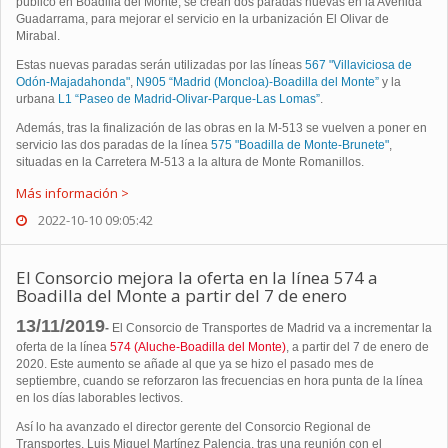
público en Boadilla del Monte, se crean dos paradas nuevas en la Avenida
Guadarrama, para mejorar el servicio en la urbanización El Olivar de
Mirabal.
Estas nuevas paradas serán utilizadas por las líneas
567 "Villaviciosa de
Odón-Majadahonda"
,
N905 “Madrid (Moncloa)-Boadilla del Monte”
y la
urbana
L1 “Paseo de Madrid-Olivar-Parque-Las Lomas”
.
Además, tras la finalización de las obras en la M-513 se vuelven a poner en
servicio las dos paradas de la línea
575 "Boadilla de Monte-Brunete"
,
situadas en la Carretera M-513 a la altura de Monte Romanillos.
Más información >
2022-10-10 09:05:42
El Consorcio mejora la oferta en la línea 574 a
Boadilla del Monte a partir del 7 de enero
13/11/2019
-
El Consorcio de Transportes de Madrid va a incrementar la
oferta de la línea
574 (Aluche-Boadilla del Monte)
, a partir del 7 de enero de
2020. Este aumento se añade al que ya se hizo el pasado mes de
septiembre, cuando se reforzaron las frecuencias en hora punta de la línea
en los días laborables lectivos.
Así lo ha avanzado el director gerente del Consorcio Regional de
Transportes, Luis Miguel Martínez Palencia, tras una reunión con el