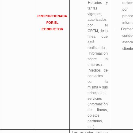
Horarios y
recla
tarifas
po
vigentes,
propor
PROPORCIONADA
autorizados
inform
POR EL
por el
·
Formac
CONDUCTOR
CRTM, de la
conduc
línea que
está
aten
realizando.
cliente
Información
sobre la
empresa.
Medios de
contactos
con la
misma y sus
principales
servicios
(información
de líneas,
objetos
perdidos,
etc.).
Los usuarios reciben