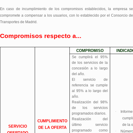
En caso de incumplimiento de los compromisos establecidos, la empresa s
compromete a compensar a los usuarios, con lo establecido por el Consorcio d
Transportes de Madrid.
Compromisos respecto a...
COMPROMISO
INDICA
Se cumplirá el 95%
de los servicios de la
concesión a lo largo
del año.
El servicio de
referencia se cumple
al 95% a lo largo del
año.
Realización del 98%
de los servicios
·
Informe
programados diarios.
cumpl
Realización del
CUMPLIMIENTO
último servicio
de la o
SERVICIO
DE LA OFERTA
programado como
·
Número