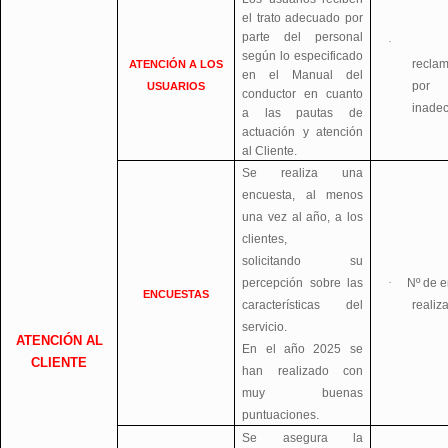
el trato adecuado por
parte del personal
·
según lo especificado
recla
ATENCIÓN A LOS
en el Manual del
por
USUARIOS
conductor en cuanto
inade
a las pautas de
actuación y atención
al Cliente.
Se realiza una
encuesta, al menos
una vez al año, a los
clientes,
solicitando su
percepción sobre las
·
Nº de 
ENCUESTAS
características del
realiz
servicio.
ATENCIÓN AL
En el año 2025 se
CLIENTE
han realizado con
muy buenas
puntuaciones.
Se asegura la