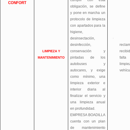
cumplir con esta
CONFORT
obligación, se define
y pone en marcha un
protocolo de limpieza
con apartados para la
higiene,
desinsectación,
·
desinfección,
recla
conservación y
recib
LIMPIEZA Y
pintadas de los
fal
MANTENIMIENTO
autobuses y
limpie
autocares, y exige
vehícu
como mínimo, una
limpieza exterior e
interior diaria al
finalizar el servicio y
una limpieza anual
en profundidad.
EMPRESA BOADILLA
cuenta con un plan
de mantenimiento