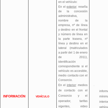
en el vehículo:
En el
exterior
: reseña
de la concesión
administrativa,
nombre de la
empresa, nº de línea
y destino en el frontal
y número de línea en
la parte trasera, nº
línea y destino en el
lateral (matriculados
a partir del 1 de enero
de 2011),
identificación
correspondiente si el
vehículo es accesible,
medio contacto con el
Consorcio.
En el
interior
: medios
·
de contacto con el
inform
Consorcio y el
INFORMACIÓN
mínim
VEHÍCULO
operador, tarifas
inter
vigentes, video
vehícu