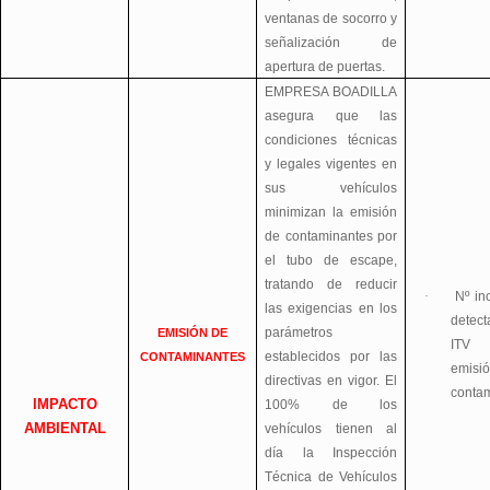
ventanas de socorro y
señalización de
apertura de puertas.
EMPRESA BOADILLA
asegura que las
condiciones técnicas
y legales vigentes en
sus vehículos
minimizan la emisión
de contaminantes por
el tubo de escape,
tratando de reducir
·
Nº in
las exigencias en los
detec
parámetros
EMISIÓN DE
ITV
establecidos por las
CONTAMINANTES
emisi
directivas en vigor. El
conta
IMPACTO
100% de los
AMBIENTAL
vehículos tienen al
día la Inspección
Técnica de Vehículos