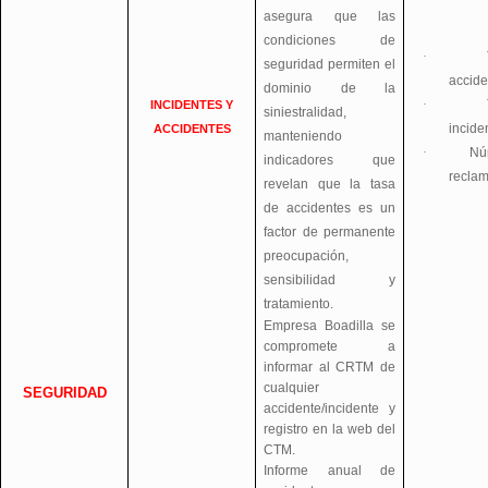
asegura que las
condiciones de
·
seguridad permiten el
accide
dominio de la
·
INCIDENTES Y
siniestralidad,
incide
ACCIDENTES
manteniendo
·
Nú
indicadores que
recla
revelan que la tasa
de accidentes es un
factor de permanente
preocupación,
sensibilidad y
tratamiento.
Empresa Boadilla se
compromete a
informar al CRTM de
cualquier
SEGURIDAD
accidente/incidente y
registro en la web del
CTM.
Informe anual de