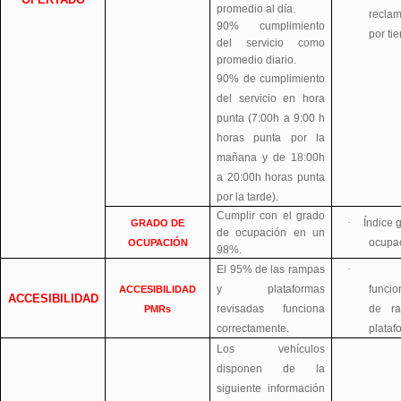
OFERTADO
promedio al día.
recla
90% cumplimiento
por ti
del servicio como
promedio diario.
90% de cumplimiento
del servicio en hora
punta (7:00h a 9:00 h
horas punta por la
mañana y de 18:00h
a 20:00h horas punta
por la tarde).
Cumplir con el grado
·
Índice 
GRADO DE
de ocupación en un
ocupa
OCUPACIÓN
98%.
El 95% de las rampas
·
y plataformas
funcio
ACCESIBILIDAD
ACCESIBILIDAD
revisadas funciona
de r
PMRs
correctamente.
plataf
Los vehículos
disponen de la
siguiente información