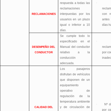
respuesta a todas las
·
reclamaciones
recla
interpuestas por los
con r
RECLAMACIONES
usuarios en un plazo
ante
igual o inferior a 10
días h
días.
Se cumple todo lo
especificado en el
·
Manual del conductor
recla
DESEMPEÑO DEL
relativo a la
por co
CONDUCTOR
conducción
inade
adecuada.
Los pasajeros
disfrutan de vehículos
que disponen de un
equipamiento
operativo de
regulación de la
temperatura ambiente
·
Nº d
y de circulación de
CALIDAD DEL
por co