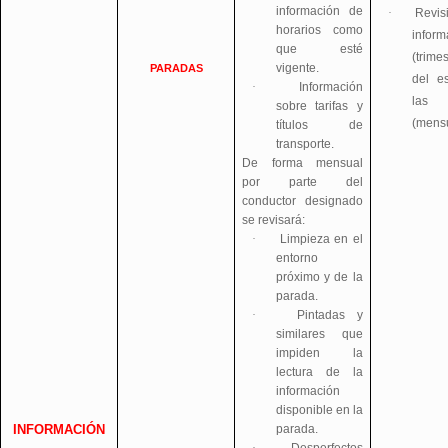
información de
·
Revis
horarios como
inform
que esté
(trime
vigente.
PARADAS
del e
·
Información
las 
sobre tarifas y
(mensu
títulos de
transporte.
De forma mensual
por parte del
conductor designado
se revisará:
·
Limpieza en el
entorno
próximo y de la
parada.
·
Pintadas y
similares que
impiden la
lectura de la
información
disponible en la
parada.
INFORMACIÓN