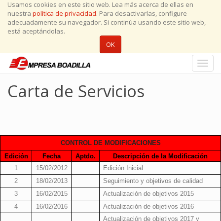
Usamos cookies en este sitio web. Lea más acerca de ellas en
nuestra
política de privacidad
. Para desactivarlas, configure
adecuadamente su navegador. Si continúa usando este sitio web,
está aceptándolas.
OK
Conmu
naveg
Carta de Servicios
CONTROL DE MODIFICA
CIONES
Edición
Fecha
Aptdo.
Descripción de la Modificación
1
15/02/2012
Edición Inicial
2
18/02/2013
Seguimiento y objetivos de calidad
3
16/02/2015
Actualización de objetivos 2015
4
16/02/2016
Actualización de objetivos 2016
Actualización de objetivos 2017 y